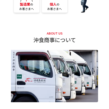
個人
製造業
の
の
お客さまへ
お客さまへ
ABOUT US
沖食商事について