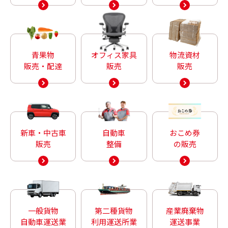
青果物
オフィス家具
物流資材
販売・配達
販売
販売
新車・中古車
自動車
おこめ券
販売
整備
の販売
一般貨物
第二種貨物
産業廃棄物
自動車運送業
利用運送所業
運送事業