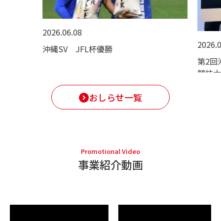
2026.06.08
2026.05
沖縄SV JFL杯優勝
第2回
競技大
おしらせ一覧
Promotional Video
事業紹介動画
彰