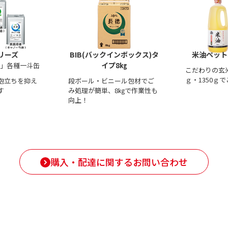
リーズ
BIB(バックインボックス)タ
米油ペット
イプ8㎏
ズ」各種一斗缶
こだわりの玄米
ｇ・1350ｇ
泡立ちを抑え
段ボール・ビニール包材でご
す
み処理が簡単、8㎏で作業性も
向上！
購入・配達に関するお問い合わせ