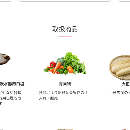
取扱商品
/軟水器用白塩
青果物
大正
かせない各種
各産地より新鮮な青果物の仕
帯広産の
器用白煙も取
入れ・販売
す